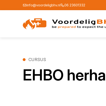
info@voordeligbhv.nl
06 23601332
CURSUS
EHBO herha